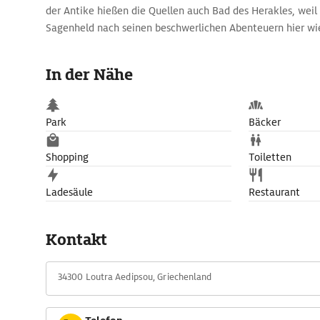
der Antike hießen die Quellen auch Bad des Herakles, weil
Sagenheld nach seinen beschwerlichen Abenteuern hier wi
Heute gehört das Thermalbad zu Griechenlands modernste
richtig verwöhnen lassen möchte, besucht die Pools und d
In der Nähe
historischen Luxushotel Thermai Sylla. Eine günstigere Var
Kurmittelhaus. Sparsame hingegen steigen am kleinen Str
klassizistischen Rathauses ins Meer, wo Thermalquellen da
Park
Bäcker
Shopping
Toiletten
Ladesäule
Restaurant
Kontakt
34300 Loutra Aedipsou, Griechenland