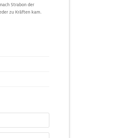
 nach Strabon der
eder zu Kräften kam.
n Badeanlagen. Wer sich
as Wellness-Zentrum im
iante bietet das
and unterhalb des
s Wasser aufheizen.