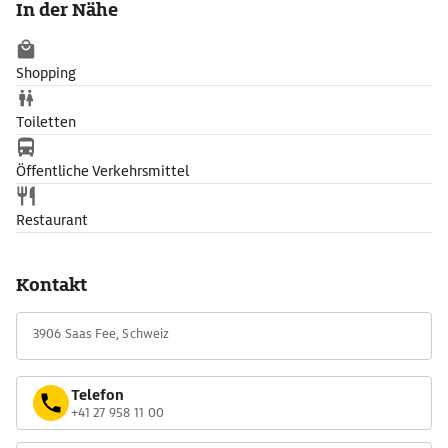
In der Nähe
in einer Stunde). Nebenan geht es in den größten Eispavillon
der Welt, wo das Innenleben des Gletschers hautnah vermittelt
wird und Eisskulpturen ausgestellt sind.
Shopping
Toiletten
Öffentliche Verkehrsmittel
Restaurant
Kontakt
3906 Saas Fee, Schweiz
Telefon
+41 27 958 11 00