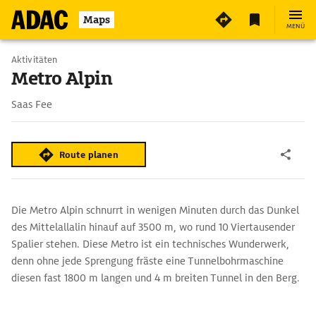
Maps
MENÜ
Aktivitäten
Metro Alpin
Saas Fee
Route planen
Die Metro Alpin schnurrt in wenigen Minuten durch das Dunkel
des Mittelallalin hinauf auf 3500 m, wo rund 10 Viertausender
Spalier stehen. Diese Metro ist ein technisches Wunderwerk,
denn ohne jede Sprengung fräste eine Tunnelbohrmaschine
diesen fast 1800 m langen und 4 m breiten Tunnel in den Berg.
Oben angekommen, liefert das höchstgelegene Drehrestaurant
der Welt einen Rundumblick ohne jede Anstrengung (360 Grad