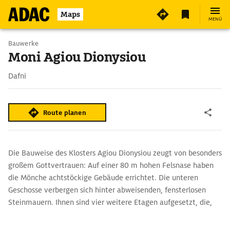
Maps
MENÜ
Bauwerke
Moni Agiou Dionysiou
Dafni
Route planen
Die Bauweise des Klosters Agiou Dionysiou zeugt von besonders
großem Gottvertrauen: Auf einer 80 m hohen Felsnase haben
die Mönche achtstöckige Gebäude errichtet. Die unteren
Geschosse verbergen sich hinter abweisenden, fensterlosen
Steinmauern. Ihnen sind vier weitere Etagen aufgesetzt, die,
nur durch dünne Holzpfosten gestützt, über dem tiefen
Abgrund hängen.