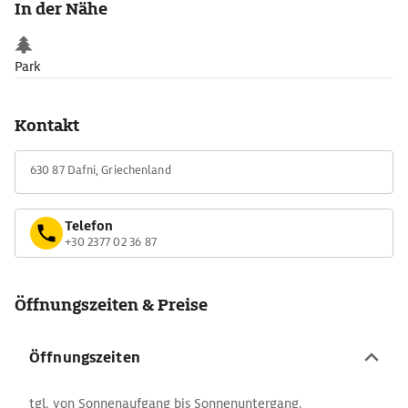
In der Nähe
Im Inneren des Klosters befindet sich auch der 1520 erbaute
Turm, der zeitweilig zur Verteidigung der kostbaren Bibliothek
Park
genutzt wurde. Einige der Kapellen sind mit Wandmalereien
versehen.
Kontakt
630 87 Dafni, Griechenland
Telefon
+30 2377 02 36 87
Öffnungszeiten & Preise
Öffnungszeiten
tgl. von Sonnenaufgang bis Sonnenuntergang.