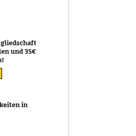
gliedschaft
en und 35€
n!
eiten in