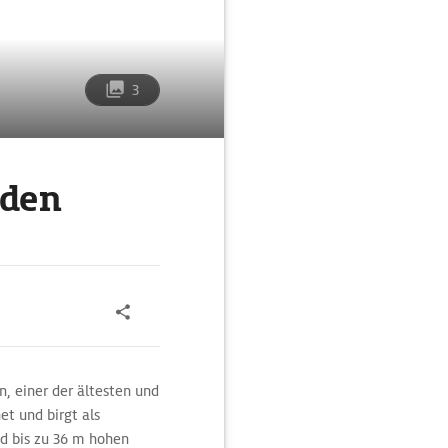
3
rden
n, einer der ältesten und
et und birgt als
nd bis zu 36 m hohen