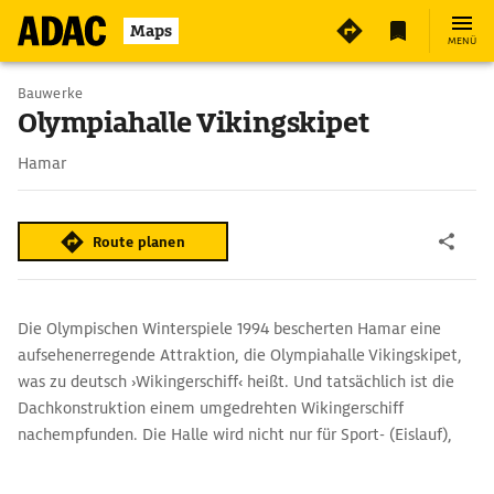
Maps
MENÜ
Bauwerke
Olympiahalle Vikingskipet
Hamar
Route planen
Die Olympischen Winterspiele 1994 bescherten Hamar eine
aufsehenerregende Attraktion, die Olympiahalle Vikingskipet,
was zu deutsch ›Wikingerschiff‹ heißt. Und tatsächlich ist die
Dachkonstruktion einem umgedrehten Wikingerschiff
nachempfunden. Die Halle wird nicht nur für Sport- (Eislauf),
sondern auch für Kulturveranstaltungen genutzt. Besonders im
abendlichen Scheinwerferlicht ist sie ein umwerfender Anblick!