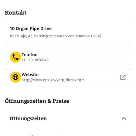
stacheligen Pflanzen in voller Blüte und verwandeln die karge
Landschaft in ein Farbenmeer.
Kontakt
Zwei Panoramapisten von 34 bzw. 65 km Länge führen durch
die 1300 qkm große Wüste. Auf der längeren Runde liegt die
10 Organ Pipe Drive
Oase Quitobaquito, mit ihrer Quelle ein erfrischender
85321 Ajo, AZ, Vereinigte Staaten von Amerika (USA)
Zwischenstopp.
Telefon
+1 520 3876849
Website
http://www.nps.gov/orpi/index.htm
Öffnungszeiten & Preise
Öffnungszeiten