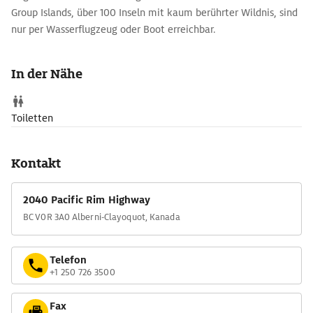
Group Islands, über 100 Inseln mit kaum berührter Wildnis, sind
nur per Wasserflugzeug oder Boot erreichbar.
Für einen Besuch des Nationalparks eignet sich neben Tofino
das kleinere Ucuelet. Hier werden auch Walbeobachtung und
In der Nähe
Ausflüge auf die Broken Group Islands angeboten.
Toiletten
Kontakt
2040 Pacific Rim Highway
BC V0R 3A0 Alberni-Clayoquot, Kanada
Telefon
+1 250 726 3500
Fax