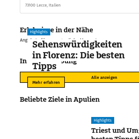
73100 Lecce, Italien
Erlebnisse in der Nähe
Highlights
Angebote für unvergessliche Momente
Sehenswürdigkeiten
in Florenz: Die besten
In der Umgebung
Tipps
Alle anzeigen
Mehr erfahren
Beliebte Ziele in Apulien
Highlights
Triest und Um