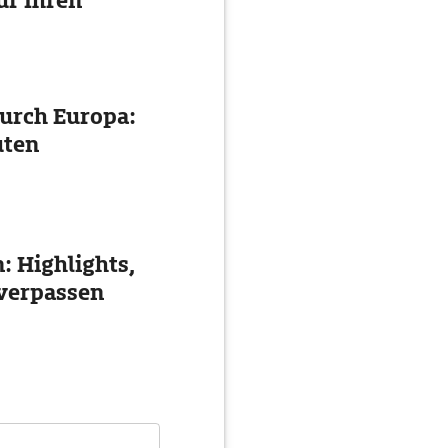
ür Ihren
urch Europa:
uten
: Highlights,
 verpassen