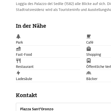
Loggia des Palazzo del Sedile (1582) alle Blicke auf sich. Di
Stadtratsresidenz wird als Touristeninfo und Ausstellungsha
Welt frequentiert. Heute nicht mehr gefragt sind Gladiato
denen das am Rande des Platzes zur Hälfte freigelegte An
In der Nähe
bis zu 25.000 Zuschauer in den Bann zog.
Park
Café
Fast-Food
Shopping
Restaurant
Öffentliche Ver
Ladesäule
Bäcker
Kontakt
Piazza Sant'Oronzo