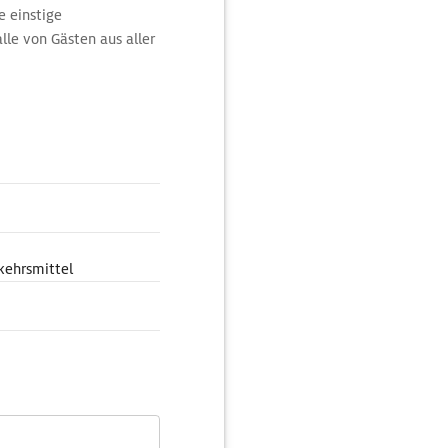
e einstige
lle von Gästen aus aller
ren- und Tierkämpfe, mit
fiteatro Romano einst
kehrsmittel