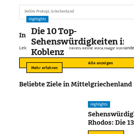
34004 Prokopi, Griechenland
Highlights
Die 10 Top-
In der Umgebung
Sehenswürdigkeiten in
Leider sind im näheren Umkreis keine Vorschläge vorhande
Koblenz
Alle anzeigen
Mehr erfahren
Beliebte Ziele in Mittelgriechenland
Highlights
Sehenswürdigk
Rhodos: Die 13