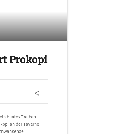
rt Prokopi
ein buntes Treiben.
okopi an der Taverne
 schwankende