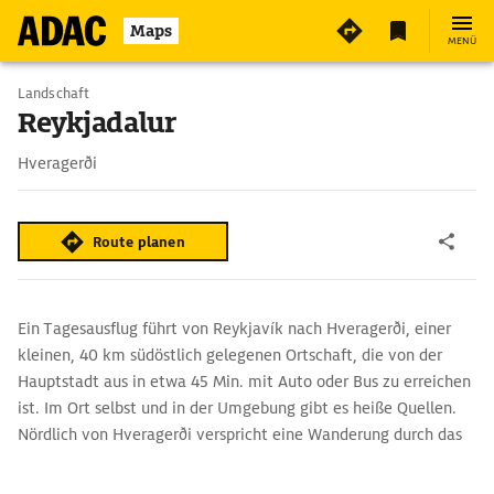
Maps
MENÜ
Landschaft
Reykjadalur
Hveragerði
Route planen
Ein Tagesausflug führt von Reykjavík nach Hveragerði, einer
kleinen, 40 km südöstlich gelegenen Ortschaft, die von der
Hauptstadt aus in etwa 45 Min. mit Auto oder Bus zu erreichen
ist. Im Ort selbst und in der Umgebung gibt es heiße Quellen.
Nördlich von Hveragerði verspricht eine Wanderung durch das
gut erschlossene Reykjadalur, das rauchende Tal, ein
besonderes Erlebnis. Ausgangspunkt ist der in nördlicher