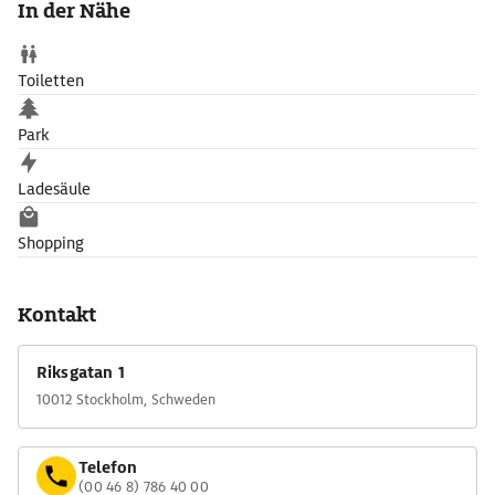
In der Nähe
werden. Die klare Fassade und die Lage am Wasser machen das
Parlament zu einem markanten Wahrzeichen Stockholms.
Toiletten
Park
Ladesäule
Shopping
Kontakt
Riksgatan 1
10012 Stockholm, Schweden
Telefon
(00 46 8) 786 40 00