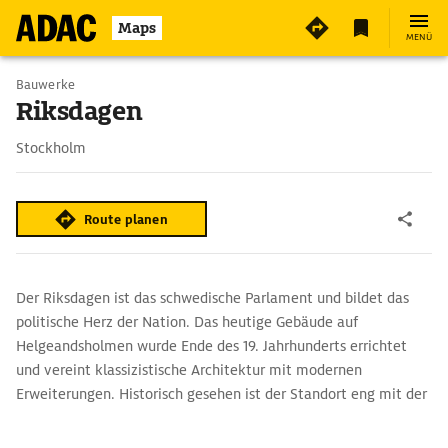
2
Maps
MENÜ
Bauwerke
Riksdagen
Stockholm
Route planen
Der Riksdagen ist das schwedische Parlament und bildet das
politische Herz der Nation. Das heutige Gebäude auf
Helgeandsholmen wurde Ende des 19. Jahrhunderts errichtet
und vereint klassizistische Architektur mit modernen
Erweiterungen. Historisch gesehen ist der Standort eng mit der
schwedischen Demokratiegeschichte verbunden, da hier seit
Jahrhunderten zentrale Entscheidungen des Landes getroffen