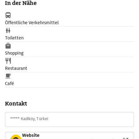
In der Nähe
sollte feste Aquaschuhe benutzen. Mit Flipflops hat man auf
den oft glitschigen Felsen keinen Halt.
Öffentliche Verkehrsmittel
Toiletten
Shopping
Restaurant
Café
Kontakt
***** Kadiköy, Türkei
Website