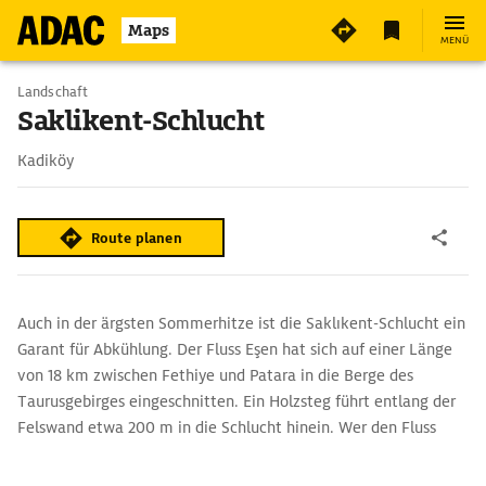
5
Maps
MENÜ
Landschaft
Saklikent-Schlucht
Kadiköy
Route planen
Auch in der ärgsten Sommerhitze ist die Saklıkent-Schlucht ein
Garant für Abkühlung. Der Fluss Eşen hat sich auf einer Länge
von 18 km zwischen Fethiye und Patara in die Berge des
Taurusgebirges eingeschnitten. Ein Holzsteg führt entlang der
Felswand etwa 200 m in die Schlucht hinein. Wer den Fluss
entlang eines Drahtseils überqueren und die Schlucht dann über
Felsen und durch Wasserbecken ein Stück erwandern möchte,