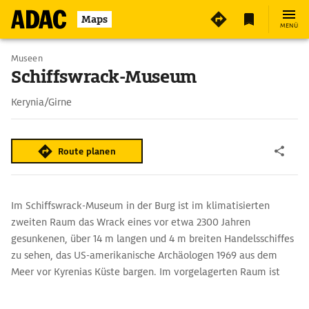
Maps
MENÜ
Museen
Schiffswrack-Museum
Kerynia/Girne
Route planen
Im Schiffswrack-Museum in der Burg ist im klimatisierten
zweiten Raum das Wrack eines vor etwa 2300 Jahren
gesunkenen, über 14 m langen und 4 m breiten Handelsschiffes
zu sehen, das US-amerikanische Archäologen 1969 aus dem
Meer vor Kyrenias Küste bargen. Im vorgelagerten Raum ist
seine Ladung ausgestellt, durch die die Archäologen seine
letzte Fahrt rekonstruieren konnten: Sie führte von Samos über