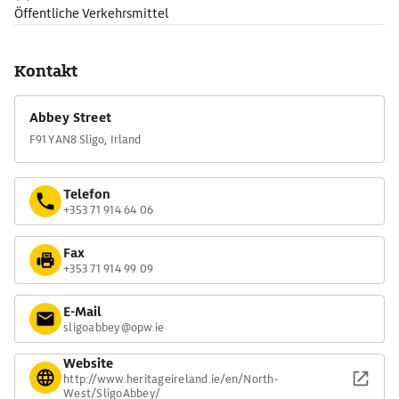
Öffentliche Verkehrsmittel
Kontakt
Abbey Street
F91 YAN8 Sligo, Irland
Telefon
+353 71 914 64 06
Fax
+353 71 914 99 09
E-Mail
sligoabbey@opw.ie
Website
http://www.heritageireland.ie/en/North-
West/SligoAbbey/