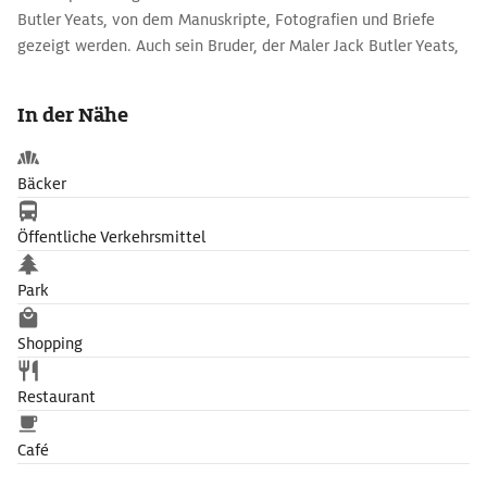
Butler Yeats, von dem Manuskripte, Fotografien und Briefe
gezeigt werden. Auch sein Bruder, der Maler Jack Butler Yeats,
ist mit einigen seiner Arbeiten im Museum vertreten, in der
Gemäldegalerie neben weiteren irischen Malern wie George
In der Nähe
Russell und Sean Keating.
Begraben ist William Butler Yeats am Fuße des von Legenden
Bäcker
umwobenen Tafelberges Ben Bulben auf dem schlichten
Friedhof des nahe gelegenen Dörfchens Drumcliff.
Öffentliche Verkehrsmittel
Park
Shopping
Restaurant
Café