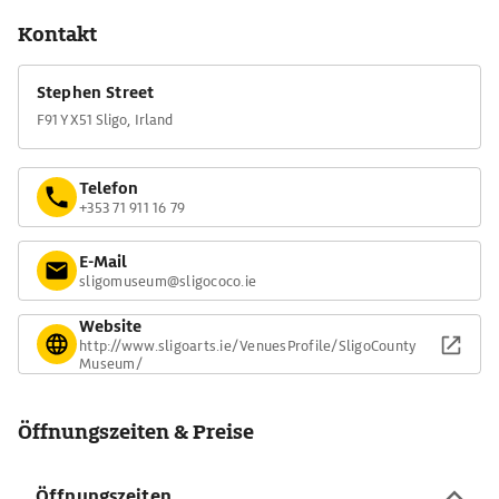
Kontakt
Stephen Street
F91 YX51 Sligo, Irland
Telefon
+353 71 911 16 79
E-Mail
sligomuseum@sligococo.ie
Website
http://www.sligoarts.ie/VenuesProfile/SligoCounty
Museum/
Öffnungszeiten & Preise
Öffnungszeiten