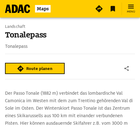
Maps
MENÜ
Landschaft
Tonalepass
Tonalepass
Route planen
Der Passo Tonale (1882 m) verbindet das lombardische Val
Camonica im Westen mit dem zum Trentino gehörenden Val di
Sole im Osten. Der Winterskiort Passo Tonale ist das Zentrum
eines Skikarussells aus 100 km mit einander verbundenen
Pisten. Hier können ausdauernde Skifahrer z.B. vom 3000 m
hoch gelegenen Presena-Alpengletscher, der über eine
Gondelbahn erreichbar ist, bis Tonale und weiter bis