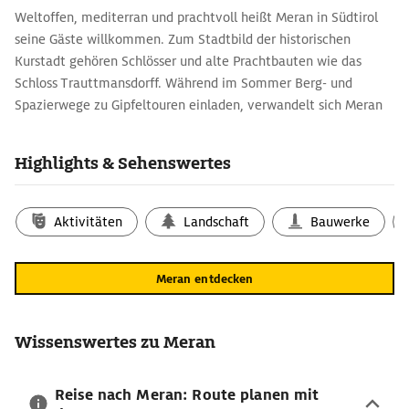
Weltoffen, mediterran und prachtvoll heißt Meran in Südtirol
seine Gäste willkommen. Zum Stadtbild der historischen
Kurstadt gehören Schlösser und alte Prachtbauten wie das
Schloss Trauttmansdorff. Während im Sommer Berg- und
Spazierwege zu Gipfeltouren einladen, verwandelt sich Meran
in der kalten Jahreszeit in ein Winterwunderland. Schon seit
dem 19. Jahrhundert ist es als Luftkurort im Alpenraum
Highlights & Sehenswertes
bekannt. Entspannung und Erholung werden in der Therme
Meran mit Innen- und Außenpools sowie der großzügigen
Sauna-Landschaft großgeschrieben.
Aktivitäten
Landschaft
Bauwerke
Kunst und Kultur erleben in Meran: Reisetipps
für den Aufenthalt
Meran entdecken
Mit der Meran-Karte lässt sich ein Weg zu den Museen der
Stadt leicht zusammenstellen. Das Stadtmuseum Meran ist
auch als Palais Mamming Museum bekannt und gehört zu den
Wissenswertes zu Meran
ältesten Museen des Südtiroler Urlaubsziels. Heute umfasst die
gezeigte Sammlung zahlreiche Objekte, darunter Unikate wie
Reise nach Meran: Route planen mit
eine ägyptische Mumie oder die Waffensammlung des