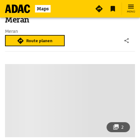
Maps
MENÜ
Meran
Meran
Route planen
2