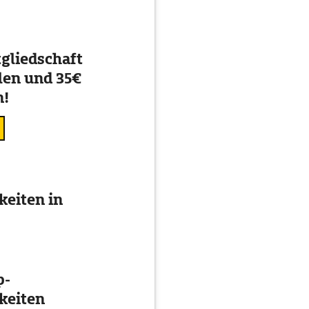
gliedschaft
en und 35€
n!
eiten in
p-
keiten