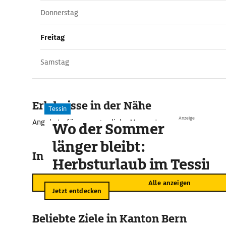
Donnerstag
Freitag
Samstag
Erlebnisse in der Nähe
Tessin
Anzeige
Angebote für unvergessliche Momente
Wo der Sommer
länger bleibt:
In der Umgebung
Herbsturlaub im Tessin
Alle anzeigen
Jetzt entdecken
Beliebte Ziele in Kanton Bern