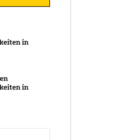
eiten in
ten
eiten in