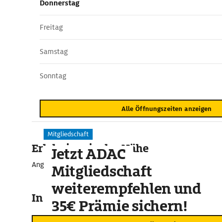
Donnerstag
Freitag
Samstag
Sonntag
Alle Öffnungszeiten anzeigen
Mitgliedschaft
Erlebnisse in der Nähe
Jetzt ADAC
Angebote für unvergessliche Momente
Mitgliedschaft
weiterempfehlen und
In der Umgebung
35€ Prämie sichern!