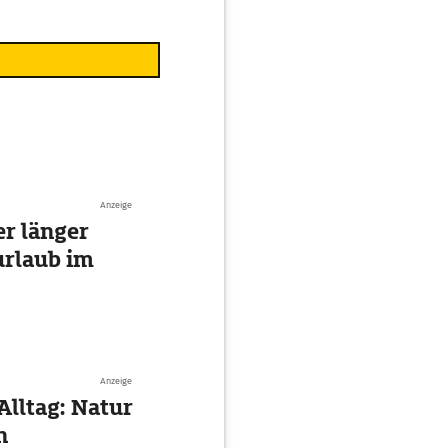
Anzeige
r länger
urlaub im
Anzeige
Alltag: Natur
n