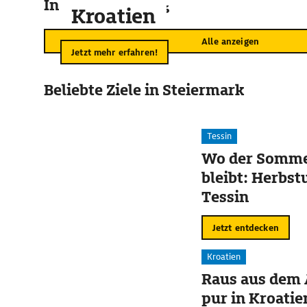
In der Umgebung
Kroatien
Alle anzeigen
Jetzt mehr erfahren!
Beliebte Ziele in Steiermark
Tessin
Wo der Somme
bleibt: Herbst
Tessin
Jetzt entdecken
Kroatien
Raus aus dem 
pur in Kroatie