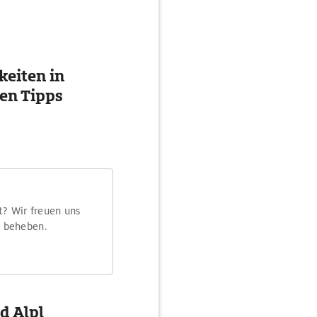
eiten in
ten Tipps
t? Wir freuen uns
m beheben.
d Alpl