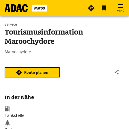
Maps
MENÜ
Service
Tourismusinformation
Maroochydore
Maroochydore
Route planen
In der Nähe
Tankstelle