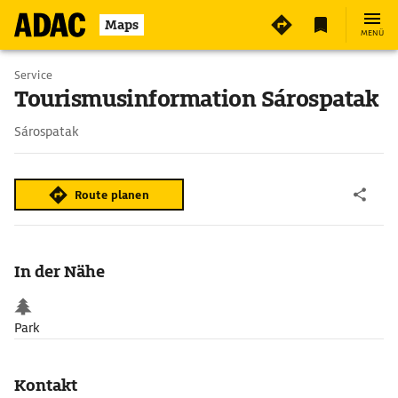
2
Maps
MENÜ
Service
Tourismusinformation Sárospatak
Sárospatak
Route planen
In der Nähe
Park
Kontakt