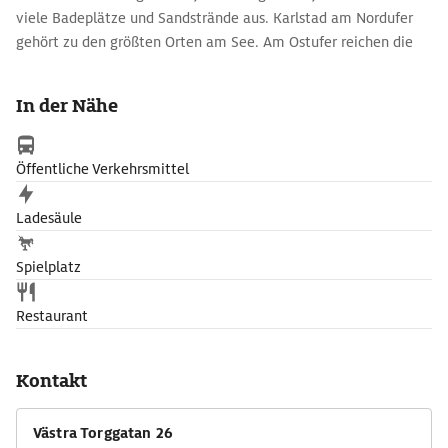
viele Badeplätze und Sandstrände aus. Karlstad am Nordufer
gehört zu den größten Orten am See. Am Ostufer reichen die
wogenden Kornfelder Västergötlands bis ans Wasser. An der
Spitze der Halbinsel Kållandsö im Südosten steht das strahlend
In der Nähe
weiße Schloss Läckö mit herrlichem Park. 30 km landeinwärts
ragt der mächtige gotische Dom von Skara empor, der seit 1014
Bischofssitz ist. Im Westen säumen herrliche Wälder und
Öffentliche Verkehrsmittel
Wildlandschaften den Vänersee.
Ladesäule
Spielplatz
Restaurant
Kontakt
Västra Torggatan 26