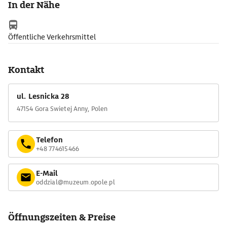
In der Nähe
an den Kampf für ein polnisches Schlesien: Nach der
Volksabstimmung von 1921, bei der 60 Prozent der Bevölkerung
für den Verbleib bei Deutschland votiert hatten, besetzten
Öffentliche Verkehrsmittel
polnische Schlesier den Annaberg, den daraufhin deutsche
Freikorps stürmten.
Kontakt
ul. Lesnicka 28
47154 Gora Swietej Anny, Polen
Telefon
+48 774615466
E-Mail
oddzial@muzeum.opole.pl
Öffnungszeiten & Preise