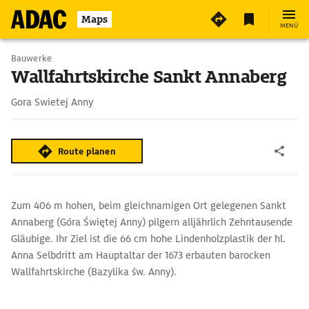
Maps
MENÜ
Bauwerke
Wallfahrtskirche Sankt Annaberg
Gora Swietej Anny
Route planen
Zum 406 m hohen, beim gleichnamigen Ort gelegenen Sankt
Annaberg (Góra Świętej Anny) pilgern alljährlich Zehntausende
Gläubige. Ihr Ziel ist die 66 cm hohe Lindenholzplastik der hl.
Anna Selbdritt am Hauptaltar der 1673 erbauten barocken
Wallfahrtskirche (Bazylika św. Anny).
Im Wald zwischen der Kirche und Leśnica erinnert das Museum
der Oberschlesischen Aufstände (Muzeum Czynu Powstańczego)