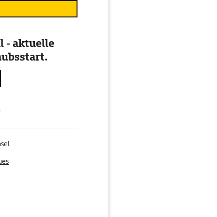
 - aktuelle
ubsstart.
g
sel
ues