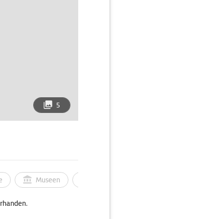
5
e
Museen
Ortsbild
Touren
Ges
orhanden.