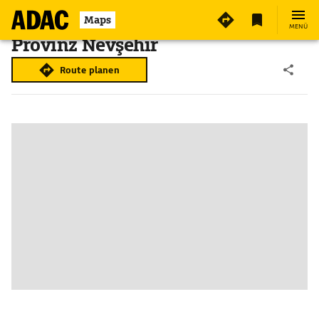
Maps
MENÜ
Provinz Nevşehir
Route planen