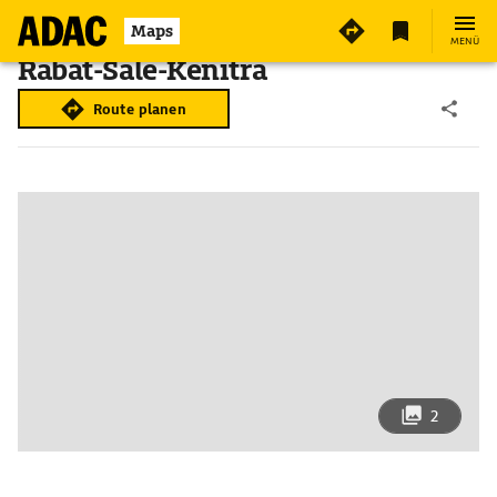
Maps
MENÜ
Rabat-Salé-Kénitra
Route planen
2