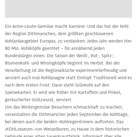
Ein Arme-Leute-Gemüse macht Karriere: Und das hat der Kohl
der Region Dithmarschen, dem größten geschlossenen
Kohlanbaugebiet Europas, zu verdanken. Jedes Jahr werden hier
80 Mio. Kohlköpfe geerntet – für annähernd jeden
Bundesbürger einen. Die Saison der Weiß-, Rot-, Spitz-,
Blumenkohl- und Wirsingköpfe beginnt im Herbst. Bei der
Verarbeitung ist die Regionalküche experimentierfreudig und
serviert auch mal Kohllasagne statt Eintopf. Traditionell wird es
nach dem ersten Frost: Dann steht Grünkohl auf den
Speisekarten. Er wird wie früher mit Kartoffeln und Pinkel,
geräucherter Grützwurst, serviert.
Um das Wintergemüse Besuchern schmackhaft zu machen,
veranstalten die Dithmarscher jeden September die Kohltage,
bei denen auch die beiden ›Kohlregentinnen‹ auftreten. Das
›KOHLosseum‹ von Wesselburen, zu Hause in dem historischen
Gebäude einer alten Sauerkrautfabrik, informiert über alle