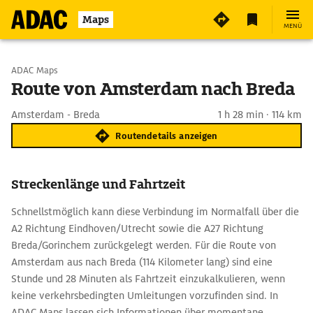
Maps
MENÜ
Start wählen
ADAC Maps
Route von Amsterdam nach Breda
Ziel eingeben
Amsterdam - Breda
1 h 28 min · 114 km
Routendetails anzeigen
Streckenlänge und Fahrtzeit
Schnellstmöglich kann diese Verbindung im Normalfall über die
A2 Richtung Eindhoven/Utrecht sowie die A27 Richtung
Breda/Gorinchem zurückgelegt werden. Für die Route von
Amsterdam aus nach Breda (114 Kilometer lang) sind eine
Stunde und 28 Minuten als Fahrtzeit einzukalkulieren, wenn
keine verkehrsbedingten Umleitungen vorzufinden sind. In
ADAC Maps lassen sich Informationen über momentane