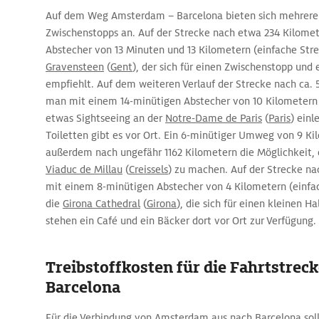
Auf dem Weg Amsterdam – Barcelona bieten sich mehrer
Zwischenstopps an. Auf der Strecke nach etwa 234 Kilome
Abstecher von 13 Minuten und 13 Kilometern (einfache Stre
Gravensteen
(
Gent
), der sich für einen Zwischenstopp und
empfiehlt. Auf dem weiteren Verlauf der Strecke nach ca.
man mit einem 14-minütigen Abstecher von 10 Kilometern 
etwas Sightseeing an der
Notre-Dame de Paris
(
Paris
) einl
Toiletten gibt es vor Ort. Ein 6-minütiger Umweg von 9 Ki
außerdem nach ungefähr 1162 Kilometern die Möglichkeit,
Viaduc de Millau
(
Creissels
) zu machen. Auf der Strecke na
mit einem 8-minütigen Abstecher von 4 Kilometern (einfac
die
Girona Cathedral
(
Girona
), die sich für einen kleinen H
stehen ein Café und ein Bäcker dort vor Ort zur Verfügung.
Treibstoffkosten für die Fahrtstre
Barcelona
Für die Verbindung von Amsterdam aus nach Barcelona soll