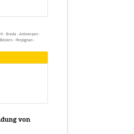
t - Breda - Antwerpen -
 Béziers - Perpignan -
ndung von