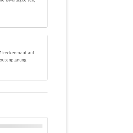
ehens­würdig­keiten,
 Streckenmaut auf
Routenplanung.