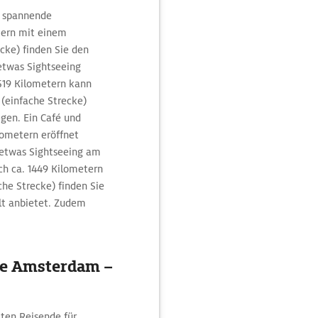
e spannende
tern mit einem
cke) finden Sie den
 etwas Sightseeing
 519 Kilometern kann
(einfache Strecke)
egen. Ein Café und
lometern eröffnet
 etwas Sightseeing am
ch ca. 1449 Kilometern
he Strecke) finden Sie
alt anbietet. Zudem
cke Amsterdam –
ten Reisende für