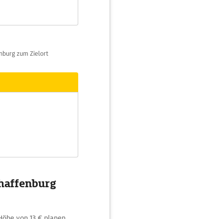
nburg zum Zielort
chaffenburg
Höhe von 13 € planen