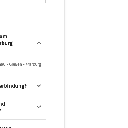
vom
rburg
nau - Gießen - Marburg
Verbindung?
nd
?