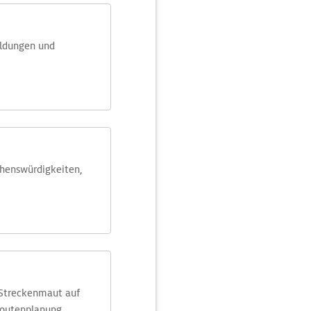
eldungen und
ehens­würdig­keiten,
 Streckenmaut auf
Routenplanung.