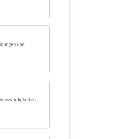
eldungen und
ehens­würdig­keiten,