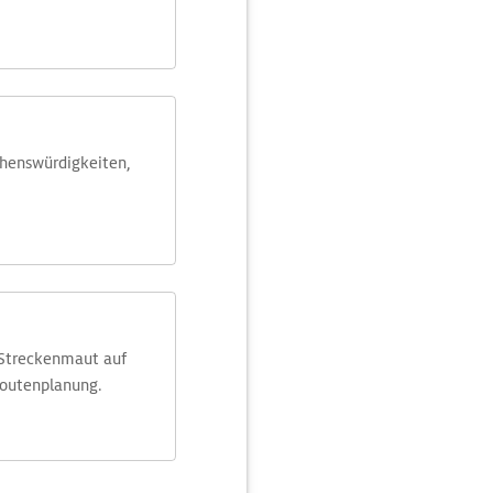
ehens­würdig­keiten,
 Streckenmaut auf
Routenplanung.