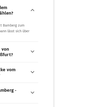
 dem
ählen?
nkt Bamberg zum
ann lässt sich über
n von
aßfurt?
ecke vom
?
amberg -