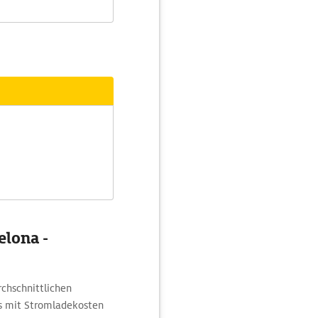
elona -
hschnittlichen
os mit Stromladekosten