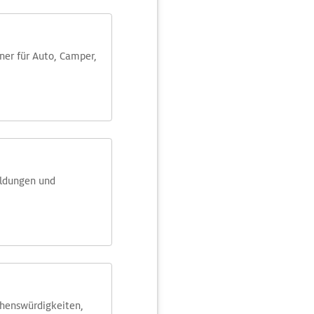
aner für Auto, Camper,
eldungen und
ehens­würdig­keiten,