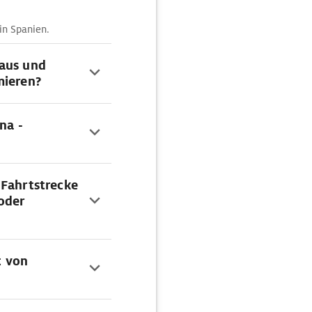
in Spanien.
taus und
mieren?
na -
 Fahrtstrecke
oder
t von