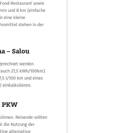
-Food-Restaurant sowie
min und 8 km (einfache
ür eine kleine
hrsmittel stehen in der
na – Salou
ngerechnet werden
brauch 27,5 kWh/100km).
7,5 l/100 km und eines
€ einkalkulieren.
m PKW
können. Reisende sollten
ür die Nutzung der
Eine alternative