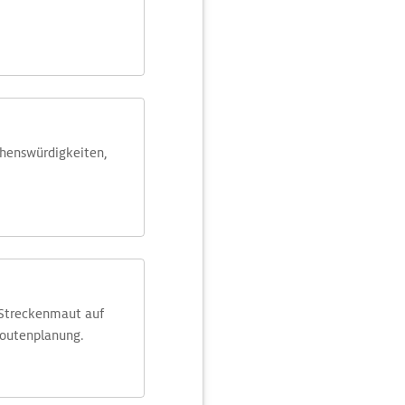
ehens­würdig­keiten,
 Streckenmaut auf
Routenplanung.