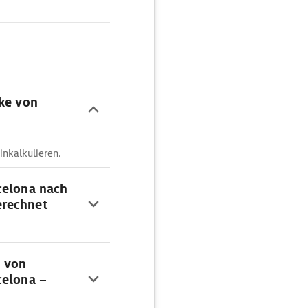
cke von
inkalkulieren.
celona nach
erechnet
n von
celona –