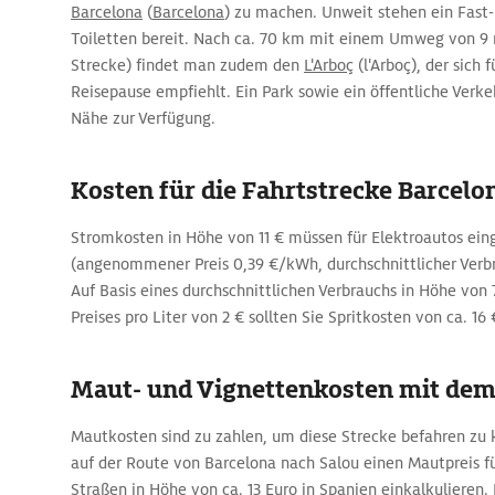
Barcelona
(
Barcelona
) zu machen. Unweit stehen ein Fast
Toiletten bereit. Nach ca. 70 km mit einem Umweg von 9 
Strecke) findet man zudem den
L'Arboç
(l'Arboç), der sich f
Reisepause empfiehlt. Ein Park sowie ein öffentliche Verke
Nähe zur Verfügung.
Kosten für die Fahrtstrecke Barcelo
Stromkosten in Höhe von 11 € müssen für Elektroautos ei
(angenommener Preis 0,39 €/kWh, durchschnittlicher Ver
Auf Basis eines durchschnittlichen Verbrauchs in Höhe von 
Preises pro Liter von 2 € sollten Sie Spritkosten von ca. 16 
Maut- und Vignettenkosten mit de
Mautkosten sind zu zahlen, um diese Strecke befahren zu 
auf der Route von Barcelona nach Salou einen Mautpreis f
Straßen in Höhe von ca. 13 Euro in Spanien einkalkulieren. 