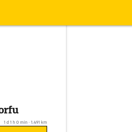
orfu
1 d 1 h 0 min · 1.491 km