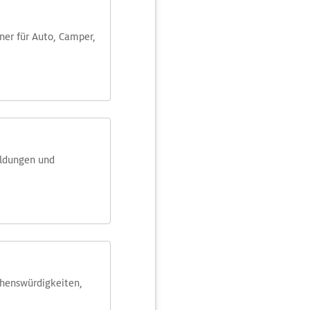
aner für Auto, Camper,
eldungen und
ehens­würdig­keiten,