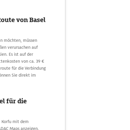
Route von Basel
ren möchten, müssen
ßen verursachen auf
ien. Es ist auf der
ttenkosten von ca. 39 €
vroute für die Verbindung
önnen Sie direkt im
l für die
t Korfu mit dem
 ADAC Maps anzeigen.