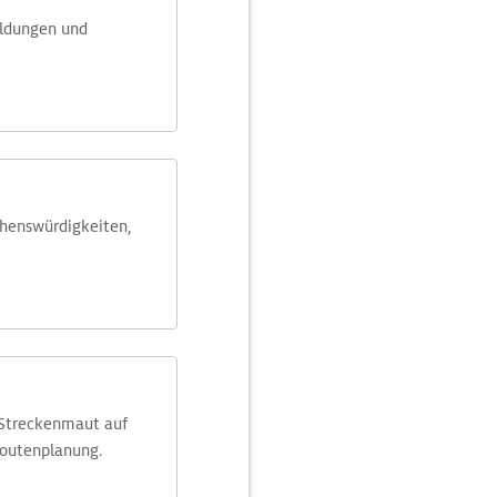
eldungen und
ehens­würdig­keiten,
 Streckenmaut auf
Routenplanung.