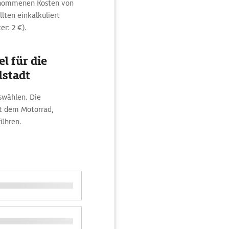
enommenen Kosten von
lten einkalkuliert
er: 2 €).
l für die
lstadt
uswählen. Die
it dem Motorrad,
führen.