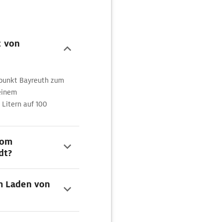
t von
tpunkt Bayreuth zum
 einem
Litern auf 100
vom
dt?
m Laden von