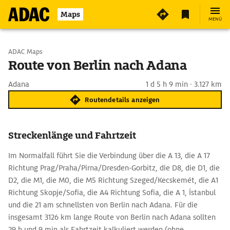
Maps
MENÜ
Start wählen
ADAC Maps
Route von Berlin nach Adana
Ziel eingeben
Adana
1 d 5 h 9 min · 3.127 km
Routendetails anzeigen
Streckenlänge und Fahrtzeit
Im Normalfall führt Sie die Verbindung über die A 13, die A 17
Richtung Prag/Praha/Pirna/Dresden-Gorbitz, die D8, die D1, die
D2, die M1, die M0, die M5 Richtung Szeged/Kecskemét, die A1
Richtung Skopje/Sofia, die A4 Richtung Sofia, die A 1, İstanbul
und die 21 am schnellsten von Berlin nach Adana. Für die
insgesamt 3126 km lange Route von Berlin nach Adana sollten
29 h und 9 min als Fahrtzeit kalkuliert werden (ohne