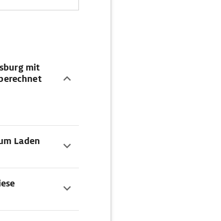
gsburg mit
berechnet
zum Laden
iese