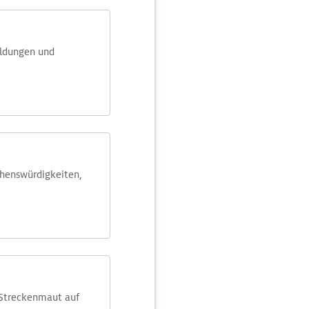
eldungen und
ehens­würdig­keiten,
 Streckenmaut auf