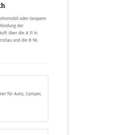
th
 Wohnmobil oder Gespann
rbindung der
uft über die A 11 in
enzlau und die B 96
aner für Auto, Camper,