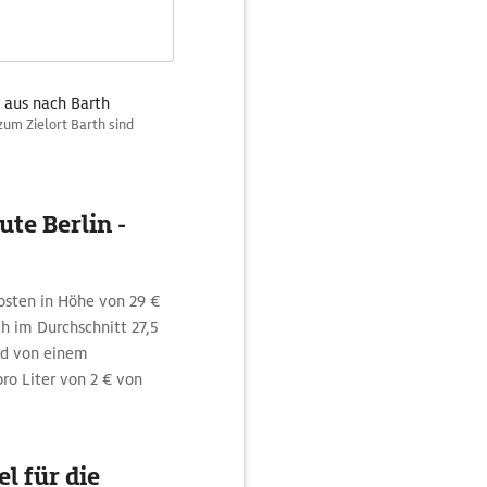
 aus nach Barth
zum Zielort Barth sind
te Berlin -
osten in Höhe von 29 €
h im Durchschnitt 27,5
nd von einem
ro Liter von 2 € von
l für die