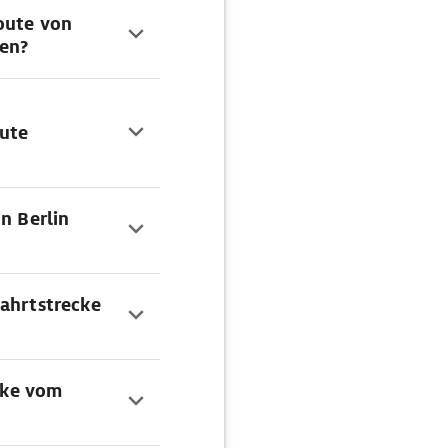
oute von
den?
ute
n Berlin
Fahrtstrecke
ecke vom