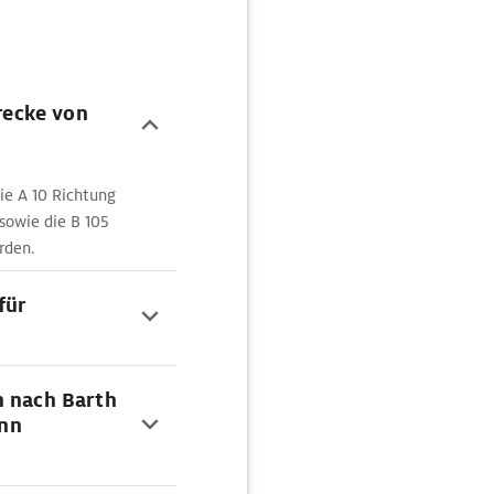
trecke von
ie A 10 Richtung
sowie die B 105
rden.
für
n nach Barth
nn