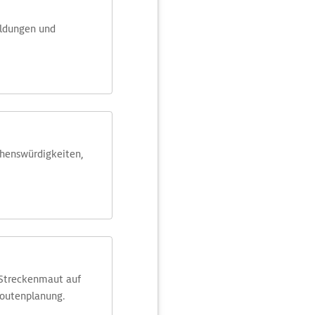
eldungen und
ehens­würdig­keiten,
 Streckenmaut auf
Routenplanung.