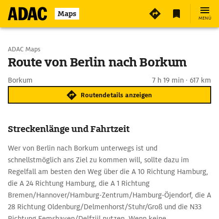
Maps
MENÜ
Start wählen
ADAC Maps
Route von Berlin nach Borkum
Ziel eingeben
Borkum
7 h 19 min · 617 km
Routendetails anzeigen
Streckenlänge und Fahrtzeit
Wer von Berlin nach Borkum unterwegs ist und
schnellstmöglich ans Ziel zu kommen will, sollte dazu im
Regelfall am besten den Weg über die A 10 Richtung Hamburg,
die A 24 Richtung Hamburg, die A 1 Richtung
Bremen/Hannover/Hamburg-Zentrum/Hamburg-Öjendorf, die A
28 Richtung Oldenburg/Delmenhorst/Stuhr/Groß und die N33
Richtung Eemshaven/Delfzijl nutzen. Wenn keine