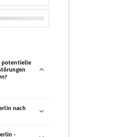
 potentielle
störungen
en?
erlin nach
rlin -