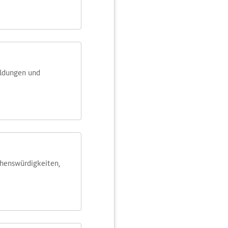
eldungen und
ehens­würdig­keiten,