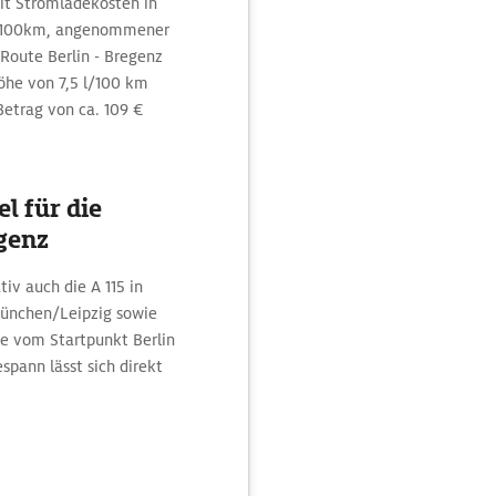
mit Stromladekosten in
Wh/100km, angenommener
 Route Berlin - Bregenz
Höhe von 7,5 l/100 km
Betrag von ca. 109 €
l für die
genz
iv auch die A 115 in
ünchen/Leipzig sowie
te vom Startpunkt Berlin
pann lässt sich direkt