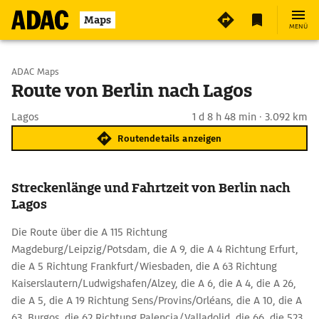
Maps
MENÜ
Start wählen
ADAC Maps
Route von Berlin nach Lagos
Ziel eingeben
Lagos
1 d 8 h 48 min · 3.092 km
Routendetails anzeigen
Streckenlänge und Fahrtzeit von Berlin nach
Lagos
Die Route über die A 115 Richtung
Magdeburg/Leipzig/Potsdam, die A 9, die A 4 Richtung Erfurt,
die A 5 Richtung Frankfurt/Wiesbaden, die A 63 Richtung
Kaiserslautern/Ludwigshafen/Alzey, die A 6, die A 4, die A 26,
die A 5, die A 19 Richtung Sens/Provins/Orléans, die A 10, die A
63, Burgos, die 62 Richtung Palencia/Valladolid, die 66, die 523,