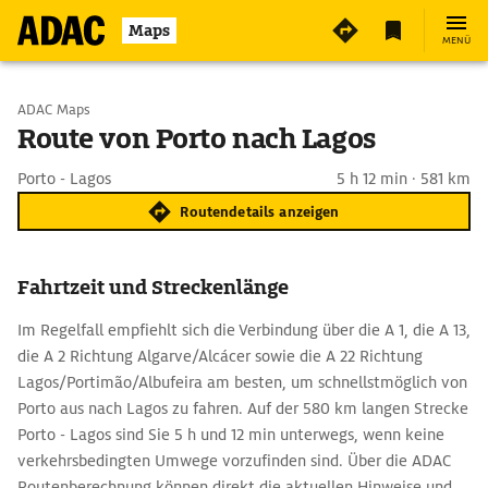
Maps
MENÜ
Start wählen
ADAC Maps
Route von Porto nach Lagos
Ziel eingeben
Porto - Lagos
5 h 12 min · 581 km
Routendetails anzeigen
Fahrtzeit und Streckenlänge
Im Regelfall empfiehlt sich die Verbindung über die A 1, die A 13,
die A 2 Richtung Algarve/Alcácer sowie die A 22 Richtung
Lagos/Portimão/Albufeira am besten, um schnellstmöglich von
Porto aus nach Lagos zu fahren. Auf der 580 km langen Strecke
Porto - Lagos sind Sie 5 h und 12 min unterwegs, wenn keine
verkehrsbedingten Umwege vorzufinden sind. Über die ADAC
Routenberechnung können direkt die aktuellen Hinweise und