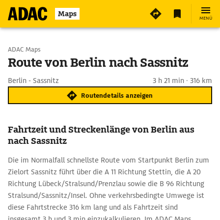
Maps
MENÜ
Start wählen
ADAC Maps
Route von Berlin nach Sassnitz
Ziel eingeben
Berlin - Sassnitz
3 h 21 min · 316 km
Routendetails anzeigen
Fahrtzeit und Streckenlänge von Berlin aus
nach Sassnitz
Die im Normalfall schnellste Route vom Startpunkt Berlin zum
Zielort Sassnitz führt über die A 11 Richtung Stettin, die A 20
Richtung Lübeck/Stralsund/Prenzlau sowie die B 96 Richtung
Stralsund/Sassnitz/Insel. Ohne verkehrsbedingte Umwege ist
diese Fahrtstrecke 316 km lang und als Fahrtzeit sind
insgesamt 3 h und 3 min einzukalkulieren. Im ADAC Maps