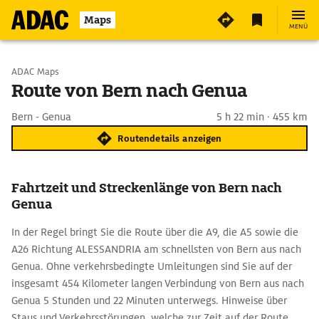
Maps
MENÜ
Start wählen
ADAC Maps
Route von Bern nach Genua
Ziel eingeben
Bern - Genua
5 h 22 min · 455 km
Routendetails anzeigen
Fahrtzeit und Streckenlänge von Bern nach
Genua
In der Regel bringt Sie die Route über die A9, die A5 sowie die
A26 Richtung ALESSANDRIA am schnellsten von Bern aus nach
Genua. Ohne verkehrsbedingte Umleitungen sind Sie auf der
insgesamt 454 Kilometer langen Verbindung von Bern aus nach
Genua 5 Stunden und 22 Minuten unterwegs. Hinweise über
Staus und Verkehrsstörungen, welche zur Zeit auf der Route