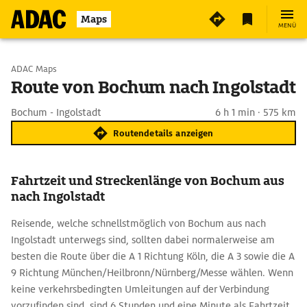
Maps
MENÜ
Start wählen
ADAC Maps
Route von Bochum nach Ingolstadt
Ziel eingeben
Bochum - Ingolstadt
6 h 1 min · 575 km
Routendetails anzeigen
Fahrtzeit und Streckenlänge von Bochum aus
nach Ingolstadt
Reisende, welche schnellstmöglich von Bochum aus nach
Ingolstadt unterwegs sind, sollten dabei normalerweise am
besten die Route über die A 1 Richtung Köln, die A 3 sowie die A
9 Richtung München/Heilbronn/Nürnberg/Messe wählen. Wenn
keine verkehrsbedingten Umleitungen auf der Verbindung
vorzufinden sind, sind 6 Stunden und eine Minute als Fahrtzeit