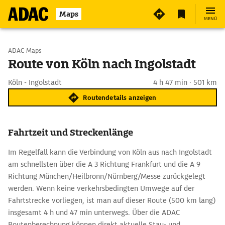
Maps
MENÜ
Start wählen
ADAC Maps
Route von Köln nach Ingolstadt
Ziel eingeben
Köln - Ingolstadt
4 h 47 min · 501 km
Routendetails anzeigen
Fahrtzeit und Streckenlänge
Im Regelfall kann die Verbindung von Köln aus nach Ingolstadt
am schnellsten über die A 3 Richtung Frankfurt und die A 9
Richtung München/Heilbronn/Nürnberg/Messe zurückgelegt
werden. Wenn keine verkehrsbedingten Umwege auf der
Fahrtstrecke vorliegen, ist man auf dieser Route (500 km lang)
insgesamt 4 h und 47 min unterwegs. Über die ADAC
Routenberechnung können direkt aktuelle Stau- und