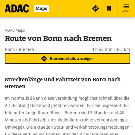
Maps
MENÜ
Start wählen
ADAC Maps
Route von Bonn nach Bremen
Ziel eingeben
Bonn - Bremen
3 h 45 min · 342 km
Routendetails anzeigen
Streckenlänge und Fahrtzeit von Bonn nach
Bremen
Im Normalfall kann diese Verbindung möglichst schnell über die
A 1 Richtung Dortmund gefahren werden. Für die insgesamt 342
Kilometer lange Route Bonn - Bremen sind 3 Stunden und 45
Minuten als Fahrtzeit einzukalkulieren (ohne verkehrsbedingte
Umwege). Die aktuellen Stau- und Verkehrsstörungsmeldungen
für diese Verbindung können über den ADAC Routenplaner